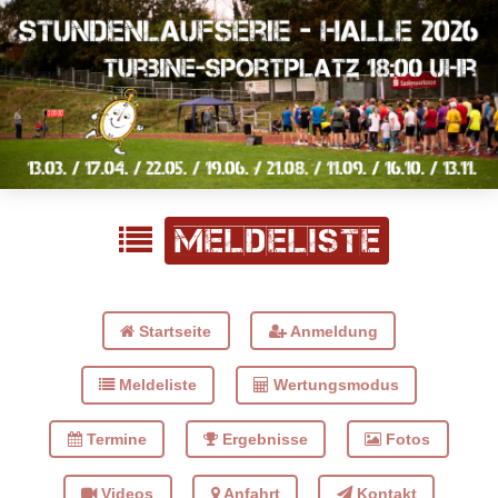
Meldeliste
Startseite
Anmeldung
Meldeliste
Wertungsmodus
Termine
Ergebnisse
Fotos
Videos
Anfahrt
Kontakt