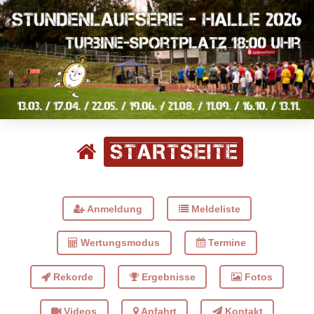
Startseite
Anmeldung
Meldeliste
Wertungsmodus
Termine
Rekorde
Ergebnisse
Fotos
Videos
Anfahrt
Kontakt