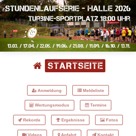
Startseite
Anmeldung
Meldeliste
Wertungsmodus
Termine
Rekorde
Ergebnisse
Fotos
Videos
Anfahrt
Kontakt